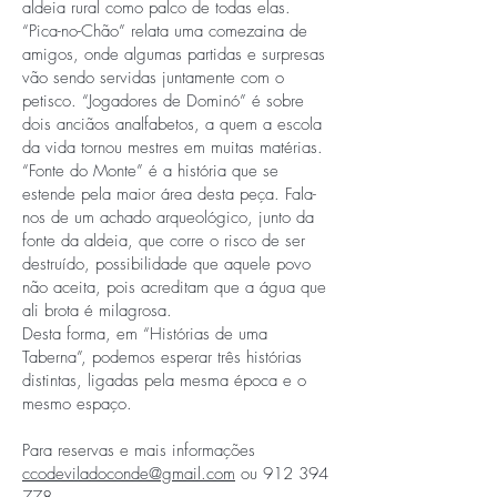
aldeia rural como palco de todas elas.
“Pica-no-Chão” relata uma comezaina de
amigos, onde algumas partidas e surpresas
vão sendo servidas juntamente com o
petisco. “Jogadores de Dominó” é sobre
dois anciãos analfabetos, a quem a escola
da vida tornou mestres em muitas matérias.
“Fonte do Monte” é a história que se
estende pela maior área desta peça. Fala-
nos de um achado arqueológico, junto da
fonte da aldeia, que corre o risco de ser
destruído, possibilidade que aquele povo
não aceita, pois acreditam que a água que
ali brota é milagrosa.
Desta forma, em “Histórias de uma
Taberna”, podemos esperar três histórias
distintas, ligadas pela mesma época e o
mesmo espaço.
Para reservas e mais informações
ccodeviladoconde@gmail.com
ou
912 394